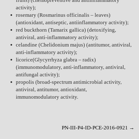
fruits) (chemopreventive and antiinflammatory
activity);
rosemary (Rosmarinus officinalis – leaves)
(antioxidant, antiseptic, antiinflammatory activity);
red buckthorn (Tamarix gallica) (detoxifying,
antiviral, anti-inflammatory activity);
celandine (Chelidonium majus) (antitumor, antiviral,
anti-inflammatory activity);
licorice(Glycyrrhyza glabra – radix)
(immunomodulatory, anti-inflammatory, antiviral,
antifungal activity);
propolis (broad-spectrum antimicrobial activity,
antiviral, antitumor, antioxidant,
immunomodulatory activity.
Post
PN-III-P4-ID-PCE-2016-0921
→