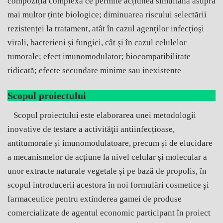
compoziția complexă ce permite acțiunea simultană asupra
mai multor ținte biologice; diminuarea riscului selectării
rezistenței la tratament, atât în cazul agenţilor infecţioşi
virali, bacterieni şi fungici, cât şi în cazul celulelor
tumorale; efect imunomodulator; biocompatibilitate
ridicată; efecte secundare minime sau inexistente
Scopul proiectului
Scopul proiectului este elaborarea unei metodologii
inovative de testare a activităţii antiinfecțioase,
antitumorale și imunomodulatoare, precum și de elucidare
a mecanismelor de acțiune la nivel celular și molecular a
unor extracte naturale vegetale și pe bază de propolis, în
scopul introducerii acestora în noi formulări cosmetice şi
farmaceutice pentru extinderea gamei de produse
comercializate de agentul economic participant în proiect