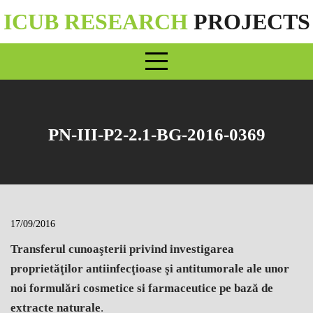
Skip
ICUB RESEARCH
PROJECTS
to
content
PN-III-P2-2.1-BG-2016-0369
17/09/2016
Transferul cunoaşterii privind investigarea
proprietăţilor antiinfecţioase şi antitumorale ale unor
noi formulări cosmetice si farmaceutice pe bază de
extracte naturale
.