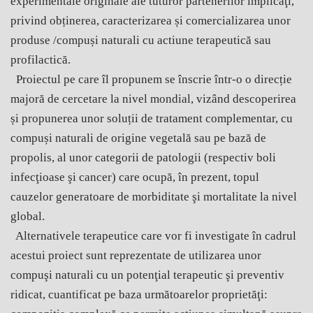
experimentale originale ale tuturor partenerilor implicaţi,
privind obținerea, caracterizarea și comercializarea unor
produse /compuși naturali cu actiune terapeutică sau
profilactică.
Proiectul pe care îl propunem se înscrie într-o o direcție
majoră de cercetare la nivel mondial, vizând descoperirea
și propunerea unor soluții de tratament complementar, cu
compuși naturali de origine vegetală sau pe bază de
propolis, al unor categorii de patologii (respectiv boli
infecţioase şi cancer) care ocupă, în prezent, topul
cauzelor generatoare de morbiditate şi mortalitate la nivel
global.
Alternativele terapeutice care vor fi investigate în cadrul
acestui proiect sunt reprezentate de utilizarea unor
compuşi naturali cu un potenţial terapeutic şi preventiv
ridicat, cuantificat pe baza următoarelor proprietăţi: