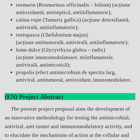
rosmarin (Rosmarinus officinalis – folium) (acțiune
antioxidantă, antiseptică, antiinflamatorie);
catina roşie (Tamarix gallica) (acţiune detoxifiantă,
antivirală, antiinflamatorie);
rostopasca (Chelidonium majus)
(acțiune antitumorală, antivirală, antiinflamatorie);
lemn dulce (Glycyrrhyza glabra – radix)
(acțiune imunomodulatoare, ntiinflamatorie,
antivirală, antimicotică);
propolis (efect antimicrobian de spectru larg,
antiviral, antitumoral, antioxidant, imunomodulator..
(EN) Project Abstract
The present project proposal aims the development of
an innovative methodology for testing the antimicrobial,
antiviral, anti-tumor and immunomodulatory activity, and
to elucidate the mechanisms of action at the cellular and